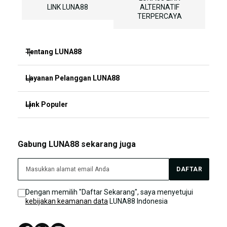
LINK LUNA88
ALTERNATIF
TERPERCAYA
Tentang LUNA88
Layanan Pelanggan LUNA88
LUNA88
SITUS LUNA88
Link Populer
FAQ
LUNA88 LOGIN
LUNA88 BONUS
LUNA88
Gabung LUNA88 sekarang juga
LUNA88 DAFTAR
LUNA88 LIVE CHAT
LUNA88 TERPERCAYA
DAFTAR
Sitemap
SITUS LUNA88
Dengan memilih "Daftar Sekarang", saya menyetujui
kebijakan keamanan data
LUNA88 Indonesia
LUNA88 LOGIN